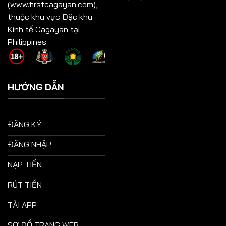
(www.firstcagayan.com),
thuộc khu vực Đặc khu
Kinh tế Cagayan tại
Philippines.
HƯỚNG DẪN
ĐĂNG KÝ
ĐĂNG NHẬP
NẠP TIỀN
RÚT TIỀN
TẢI APP
SƠ ĐỒ TRANG WEB