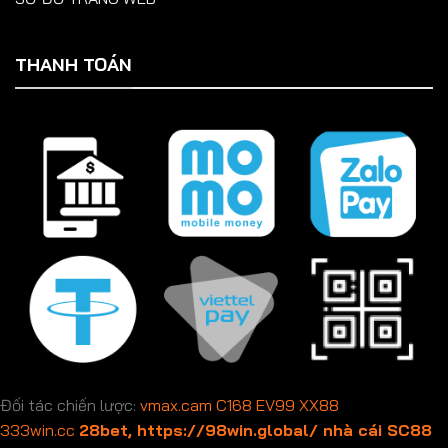
THANH TOÁN
Đối tác chiến lược:
vmax.cam
C168
EV99
XX88
333win.cc
28bet,
https://98win.global/
nhà cái SC88