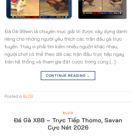
Đá Gà 99win là chuyên mục giải trí được xây dựng dành
riêng cho những người yêu thích các trận đấu gà trực
tuyến. Thay vì phải tìm kiếm nhiều nguồn khác nhau,
người chơi có thể theo dõi các trận đấu trực tiếp ngay
trên hệ thống và tham gia đặt cược trong cùng […]
CONTINUE READING
→
Posted in
BLOG
BLOG
Đá Gà X88 – Trực Tiếp Thomo, Savan
Cực Nét 2026