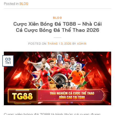
Posted in
BLOG
BLOG
Cược Xiên Bóng Đá TG88 – Nhà Cái
Cá Cược Bóng Đá Thể Thao 2026
POSTED ON
THÁNG 1 3, 2026
BY
ADMIN
03
Th1
Cược xiên bóng đá TG88 là hình thức cá cược được