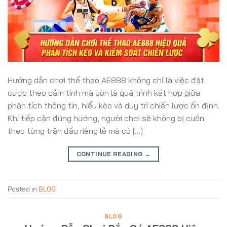
Hướng dẫn chơi thể thao AE888 không chỉ là việc đặt
cược theo cảm tính mà còn là quá trình kết hợp giữa
phân tích thông tin, hiểu kèo và duy trì chiến lược ổn định.
Khi tiếp cận đúng hướng, người chơi sẽ không bị cuốn
theo từng trận đấu riêng lẻ mà có […]
CONTINUE READING
→
Posted in
BLOG
BLOG