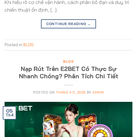
Khi hiểu rõ cơ chế vận hành, cách phân bổ đạn và duy trì
chiến thuật ổn định, […]
CONTINUE READING
→
Posted in
BLOG
BLOG
Nạp Rút Trên E2BET Có Thực Sự
Nhanh Chóng? Phân Tích Chi Tiết
POSTED ON
THÁNG 4 5, 2026
BY
ADMIN
05
Th4