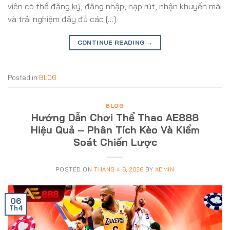
viên có thể đăng ký, đăng nhập, nạp rút, nhận khuyến mãi
và trải nghiệm đầy đủ các […]
CONTINUE READING
→
Posted in
BLOG
BLOG
Hướng Dẫn Chơi Thể Thao AE888
Hiệu Quả – Phân Tích Kèo Và Kiểm
Soát Chiến Lược
POSTED ON
THÁNG 4 6, 2026
BY
ADMIN
06
Th4