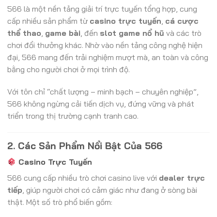
566 là một nền tảng giải trí trực tuyến tổng hợp, cung
cấp nhiều sản phẩm từ
casino trực tuyến
,
cá cược
thể thao
,
game bài
, đến
slot game nổ hũ
và các trò
chơi đổi thưởng khác. Nhờ vào nền tảng công nghệ hiện
đại, 566 mang đến trải nghiệm mượt mà, an toàn và công
bằng cho người chơi ở mọi trình độ.
Với tôn chỉ “chất lượng – minh bạch – chuyên nghiệp”,
566 không ngừng cải tiến dịch vụ, đứng vững và phát
triển trong thị trường cạnh tranh cao.
2. Các Sản Phẩm Nổi Bật Của 566
Casino Trực Tuyến
566 cung cấp nhiều trò chơi casino live với
dealer trực
tiếp
, giúp người chơi có cảm giác như đang ở sòng bài
thật. Một số trò phổ biến gồm: