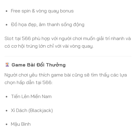
Free spin & vòng quay bonus
Đồ họa đẹp, âm thanh sống động
Slot tại 566 phù hợp với người chơi muốn giải trí nhanh và
có cơ hội trúng lớn chỉ với vài vòng quay.
Game Bài Đổi Thưởng
Người chơi yêu thích game bài cũng sẽ tìm thấy các lựa
chọn hấp dẫn tại 566:
Tiến Lên Miền Nam
Xì Dách (Blackjack)
Mậu Binh