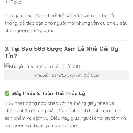
Poker
Các game bài được thiết kế sát với luật chơi truyền
thống, dễ tiếp cận cho người mới nhưng vẫn đủ chiều sâu
cho người chơi kỳ cựu.
3. Tại Sao 566 Được Xem Là Nhà Cái Uy
Tín?
Khuyến mãi 88k cho tân thủ 566
Giấy Phép & Tuân Thủ Pháp Lý
566 hoạt động hợp pháp với hệ thống giấy phép và
chứng nhận rõ ràng, bảo đảm tính minh bạch trong mọi
sản phẩm và dịch vụ. Điều này giúp người chơi an tâm khi
đặt cược và tham gia các trò chơi.