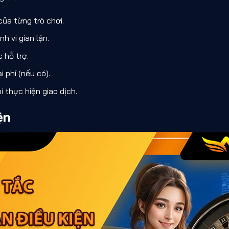
của từng trò chơi.
h vi gian lận.
 hỗ trợ.
i phí (nếu có).
 thực hiện giao dịch.
iện