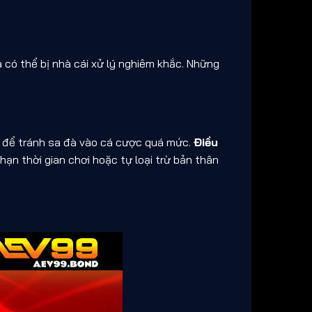
à có thể bị nhà cái xử lý nghiêm khắc. Những
ạc để tránh sa đà vào cá cược quá mức.
Điều
hạn thời gian chơi hoặc tự loại trừ bản thân