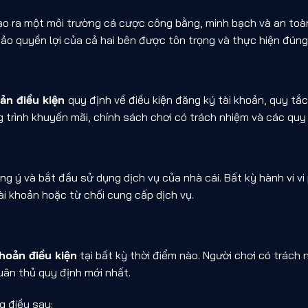
o ra một môi trường cá cược công bằng, minh bạch và an toàn 
bảo quyền lợi của cả hai bên được tôn trọng và thực hiện đúng
oản điều kiện
quy định về điều kiện đăng ký tài khoản, quy t
ng trình khuyến mãi, chính sách chơi có trách nhiệm và các qu
ng ý và bắt đầu sử dụng dịch vụ của nhà cái. Bất kỳ hành vi v
ài khoản hoặc từ chối cung cấp dịch vụ.
hoản điều kiện
tại bất kỳ thời điểm nào. Người chơi có trách
uân thủ quy định mới nhất.
g điều sau: