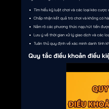
Tìm hiểu kỹ luật chơi và các loại kèo cược 
Chấp nhận kết quả trò chơi và không có hàn
Nắm rõ các phương thức nạp/rút tiền được
Lưu ý về thời gian xử lý giao dịch và các loạ
Tuân thủ quy định về xác minh danh tính khi
Quy tắc điều khoản điều k