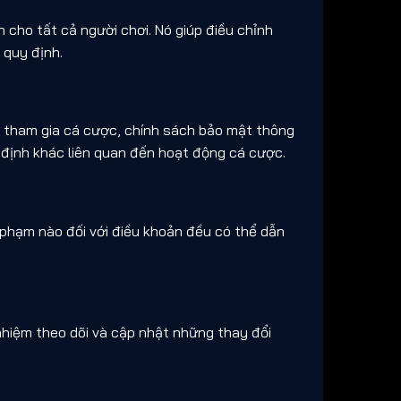
cho tất cả người chơi. Nó giúp điều chỉnh
 quy định.
ắc tham gia cá cược, chính sách bảo mật thông
y định khác liên quan đến hoạt động cá cược.
i phạm nào đối với điều khoản đều có thể dẫn
 nhiệm theo dõi và cập nhật những thay đổi