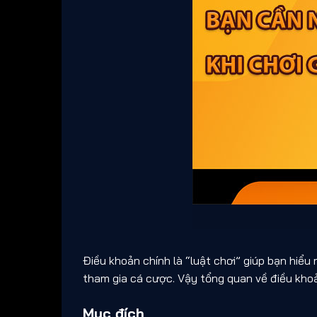
Điều khoản chính là “luật chơi” giúp bạn hiể
tham gia cá cược. Vậy tổng quan về điều khoản
Mục đích