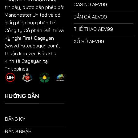
CASINO AEV99
tin cậy, được cấp phép bởi
Manchester United và có
BẮN CÁ AEV99
giấy phép hợp pháp từ
THỂ THAO AEV99
Công ty Cổ phần Giải trí và
Kỳ nghỉ First Cagayan
XỔ SỐ AEV99
(www.firstcagayan.com),
thuộc khu vực Đặc khu
Kinh tế Cagayan tại
Philippines.
HƯỚNG DẪN
ĐĂNG KÝ
ĐĂNG NHẬP